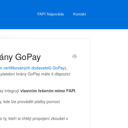
FAPI Nápověda
Kontakt
brány GoPay
 certifikovaných dodavatelů GoPay
),
 u platební brány GoPay máte
k dispozici
ay integrují
vlastním řešením mimo FAPI
.
y, kde lze provádět platby pomocí
o ty, kteří si chtějí propojení zkoušet v