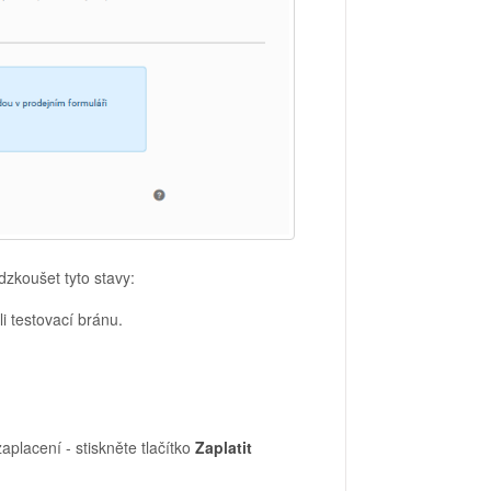
dzkoušet tyto stavy:
li testovací bránu.
placení - stiskněte tlačítko
Zaplatit