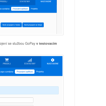
opojení se službou GoPay
v testovacím