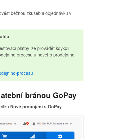
provést běžnou zkušebni objednávku v
filu.
Testovací platby lze provádět kdykoli
rodejního procesu u nového prodejního
rodejniho-procesu
platební bránou GoPay
ačítko
Nové propojení s GoPay
.