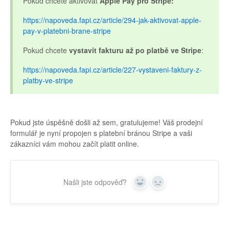
Pokud chcete aktivovat
Apple Pay pro Stripe:
https://napoveda.fapi.cz/article/294-jak-aktivovat-apple-
pay-v-platebni-brane-stripe
Pokud chcete
vystavit fakturu až po platbě ve Stripe
:
https://napoveda.fapi.cz/article/227-vystaveni-faktury-z-
platby-ve-stripe
Pokud jste úspěšně došli až sem, gratulujeme! Váš prodejní
formulář je nyní propojen s platební bránou Stripe a vaši
zákazníci vám mohou začít platit online.
Našli jste odpověď?
Yes
No