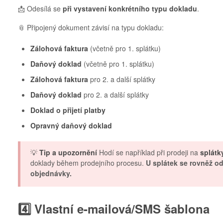
📩 Odesílá se
při vystavení konkrétního typu dokladu
.
📎 Připojený dokument závisí na typu dokladu:
Zálohová faktura
(včetně pro 1. splátku)
Daňový doklad
(včetně pro 1. splátku)
Zálohová faktura
pro 2. a další splátky
Daňový doklad
pro 2. a další splátky
Doklad o přijetí platby
Opravný daňový doklad
💡
Tip a upozornění
Hodí se například při prodeji na
splátk
doklady během prodejního procesu.
U splátek se rovněž od
objednávky.
4️⃣ Vlastní e-mailová/SMS šablona