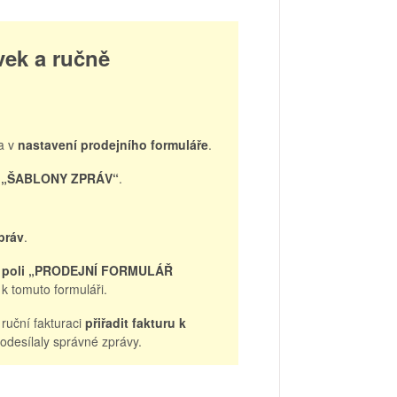
vek a ručně
na v
nastavení prodejního formuláře
.
le „ŠABLONY ZPRÁV“
.
práv
.
ř v poli „PRODEJNÍ FORMULÁŘ
 k tomuto formuláři.
ruční fakturaci
přiřadit fakturu k
odesílaly správné zprávy.