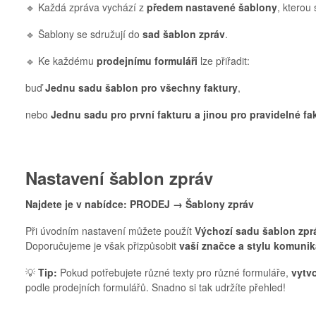
🔹 Každá zpráva vychází z
předem nastavené šablony
, kterou
🔹 Šablony se sdružují do
sad šablon zpráv
.
🔹 Ke každému
prodejnímu formuláři
lze přiřadit:
buď
Jednu sadu šablon pro všechny faktury
,
nebo
Jednu sadu pro první fakturu a jinou pro pravidelné fa
Nastavení šablon zpráv
Najdete je v nabídce:
PRODEJ → Šablony zpráv
Při úvodním nastavení můžete použít
V
ýchozí sadu šablon zpr
Doporučujeme je však přizpůsobit
vaší značce a stylu komuni
💡
Tip:
Pokud potřebujete různé texty pro různé formuláře,
vytvo
podle prodejních formulářů. Snadno si tak udržíte přehled!