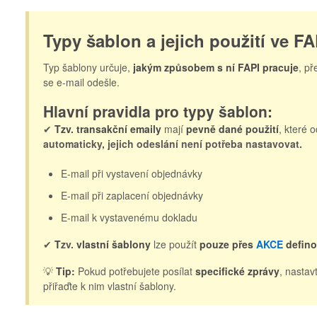
Typy šablon a jejich použití ve FA
Typ šablony určuje,
jakým způsobem s ní FAPI pracuje
, p
se e-mail odešle.
Hlavní pravidla pro typy šablon:
✔
Tzv. transakční emaily
mají
pevně dané použití
, které 
automaticky, jejich odeslání není potřeba nastavovat.
E-mail při vystavení objednávky
E-mail při zaplacení objednávky
E-mail k vystavenému dokladu
✔
T
zv.
vlastní šablony
lze použít
pouze přes
AKCE
defino
💡
Tip:
Pokud potřebujete posílat
specifické zprávy
, nastav
přiřaďte k nim vlastní šablony.