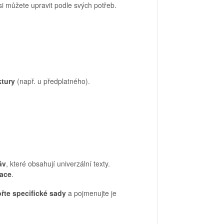
 si můžete upravit podle svých potřeb.
ktury
(např. u předplatného).
áv
, které obsahují univerzální texty.
kace
.
řte specifické sady
a pojmenujte je