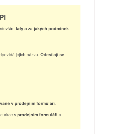
PI
ředevším
kdy a za jakých podmínek
odpovídá jejich názvu.
Odesílají se
vané v prodejním formuláři
.
te akce v
prodejním formuláři
a