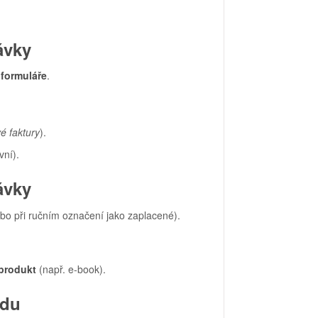
ávky
formuláře
.
é faktury
).
vní).
ávky
bo při ručním označení jako zaplacené).
 produkt
(např. e-book).
adu