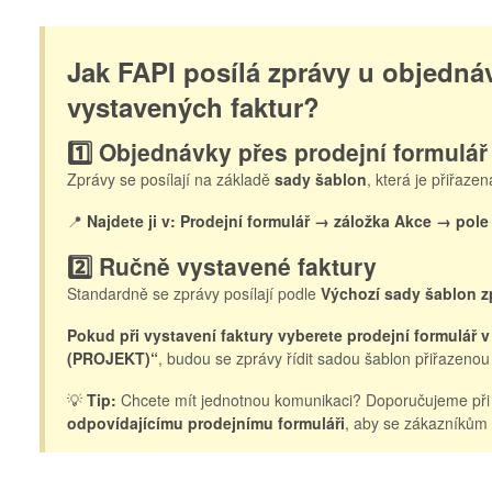
Jak FAPI posílá zprávy u objedná
vystavených faktur?
1️⃣ Objednávky přes prodejní formulář
Zprávy se posílají na základě
sady šablon
, která je přiřaze
📍
Najdete ji v:
Prodejní formulář → záložka Akce → po
2️⃣ Ručně vystavené faktury
Standardně se zprávy posílají podle
Výchozí sady šablon z
Pokud při vystavení faktury vyberete prodejní formulá
(PROJEKT)“
, budou se zprávy řídit sadou šablon přiřazenou
💡
Tip:
Chcete mít jednotnou komunikaci? Doporučujeme při 
odpovídajícímu prodejnímu formuláři
, aby se zákazníkům 