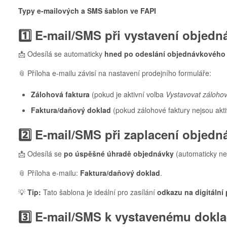
Typy e-mailových a SMS šablon ve FAPI
1️⃣ E-mail/SMS při vystavení objedn
📩 Odesílá se automaticky
hned po odeslání objednávkového 
📎 Příloha e-mailu závisí na nastavení prodejního formuláře:
Zálohová faktura
(pokud je aktivní volba
Vystavovat zálohov
Faktura/daňový doklad
(pokud zálohové faktury nejsou akti
2️⃣ E-mail/SMS při zaplacení objedn
📩 Odesílá se
po úspěšné úhradě objednávky
(automaticky ne
📎 Příloha e-mailu:
Faktura/daňový doklad
.
💡
Tip:
Tato šablona je ideální pro zasílání
odkazu na digitální
3️⃣ E-mail/SMS k vystavenému dokl