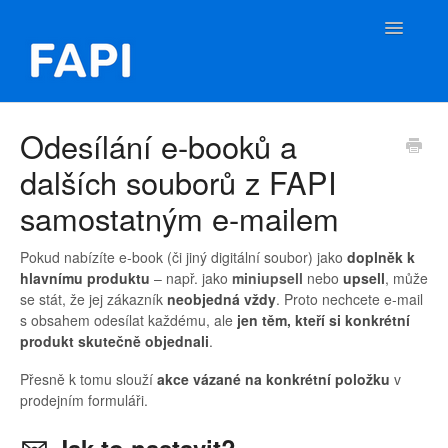
Toggle
Navigatio
FAPI Nápověda
Odesílání e-booků a
dalších souborů z FAPI
Kontakt
samostatným e-mailem
Pokud nabízíte e-book (či jiný digitální soubor) jako
doplněk k
hlavnímu produktu
– např. jako
miniupsell
nebo
upsell
, může
se stát, že jej zákazník
neobjedná vždy
. Proto nechcete e-mail
s obsahem odesílat každému, ale
jen těm, kteří si konkrétní
produkt skutečně objednali
.
Přesně k tomu slouží
akce vázané na konkrétní položku
v
prodejním formuláři.