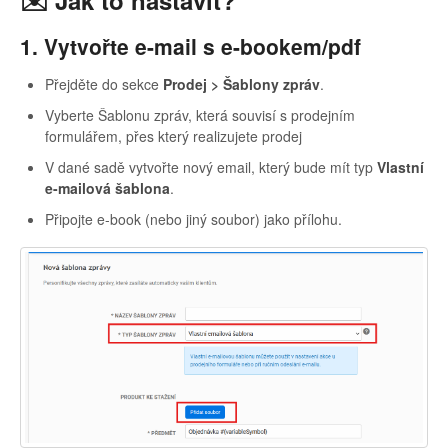
✉️ Jak to nastavit?
1. Vytvořte e-mail s e-bookem/pdf
Přejděte do sekce
Prodej > Šablony zpráv
.
Vyberte Šablonu zpráv, která souvisí s prodejním
formulářem, přes který realizujete prodej
V dané sadě vytvořte nový email, který bude mít typ
Vlastní
e-mailová šablona
.
Připojte e-book (nebo jiný soubor) jako přílohu.