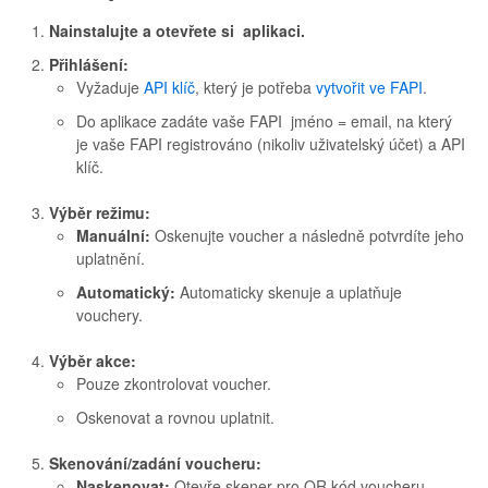
Nainstalujte a otevřete si aplikaci.
Přihlášení:
Vyžaduje
API klíč
, který je potřeba
vytvořit ve FAPI
.
Do aplikace zadáte vaše FAPI jméno = email, na který
je vaše FAPI registrováno (nikoliv uživatelský účet) a API
klíč.
Výběr režimu:
Manuální:
Oskenujte voucher a následně potvrdíte jeho
uplatnění.
Automatický:
Automaticky skenuje a uplatňuje
vouchery.
Výběr akce:
Pouze zkontrolovat voucher.
Oskenovat a rovnou uplatnit.
Skenování/zadání voucheru:
Naskenovat:
Otevře skener pro QR kód voucheru.