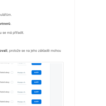
mulářům.
rtnerů
.
u se má přiřadit.
ovali
, protože se na jeho základě mohou