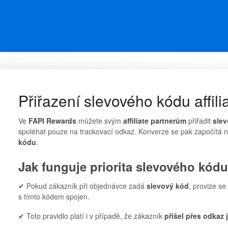
Přiřazení slevového kódu affili
Ve
FAPI Rewards
můžete svým
affiliate partnerům
přiřadit
sle
spoléhat pouze na trackovací odkaz. Konverze se pak započítá n
kódu
.
Jak funguje priorita slevového kód
✔ Pokud zákazník při objednávce zadá
slevový kód
, provize se
s tímto kódem spojen.
✔ Toto pravidlo platí i v případě, že zákazník
přišel přes odkaz 