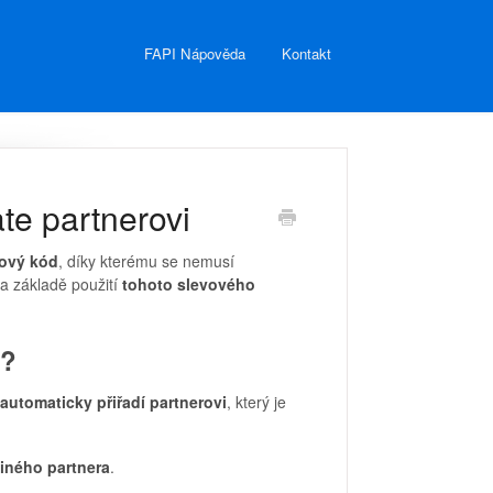
FAPI Nápověda
Kontakt
ate partnerovi
vový kód
, díky kterému se nemusí
a základě použití
tohoto slevového
u?
automaticky přiřadí partnerovi
, který je
jiného partnera
.