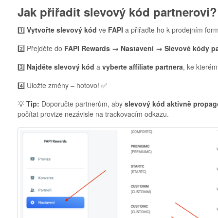
Jak přiřadit slevový kód partnerovi?
1️⃣
Vytvořte slevový kód
ve
FAPI
a přiřaďte ho k prodejním for
2️⃣ Přejděte do
FAPI Rewards → Nastavení → Slevové kódy pa
3️⃣
Najděte slevový kód
a
vyberte affiliate partnera
, ke kterém
4️⃣ Uložte změny – hotovo! ✅
💡
Tip:
Doporučte partnerům, aby
slevový kód aktivně propag
počítat provize nezávisle na trackovacím odkazu.