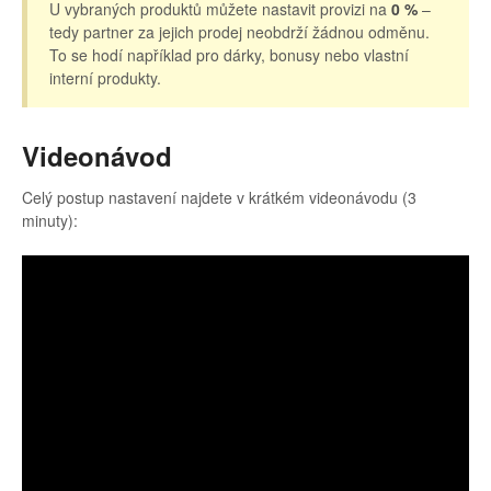
U vybraných produktů můžete nastavit provizi na
0 %
–
tedy partner za jejich prodej neobdrží žádnou odměnu.
To se hodí například pro dárky, bonusy nebo vlastní
interní produkty.
Videonávod
Celý postup nastavení najdete v krátkém videonávodu (3
minuty):