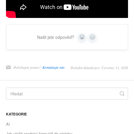
Našli jste odpověď?
Yes
No
Potřebujete pomoc?
Kontaktujte nás
Poslední aktualizace: Červenec 13, 2026
KATEGORIE
AI
Jak vložit prodejní formulář do stránky